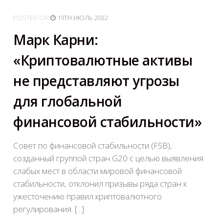
POSTED
ON
19TH ИЮЛЬ 2022
Марк Карни:
«Криптовалютные активы
не представляют угрозы
для глобальной
финансовой стабильности»
Совет по финансовой стабильности (FSB),
созданный группой стран G20 с целью выявления
слабых мест в области мировой финансовой
стабильности, отклонил призывы ряда стран к
ужесточению правил криптовалютного
регулирования. [...]