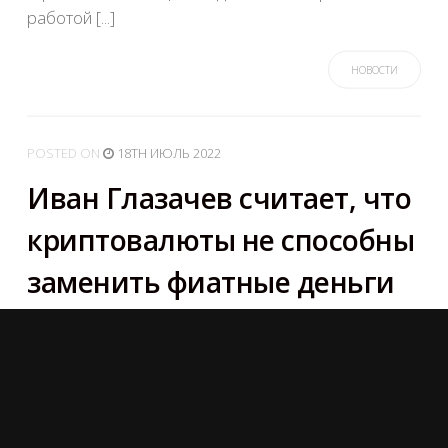
работой [...]
НОВОСТИ
POSTED
ON
18TH ИЮЛЬ 2022
Иван Глазачев считает, что
криптовалюты не способны
заменить фиатные деньги
Генеральный директор сервиса онлайн-платежей
Яндекс.Деньги Иван Глазачев не думает, что
виртуальные валюты смогут стать заменой
традиционным деньгам или банковским картам в
обозримом будущем, поскольку для ежедневных