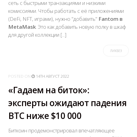
сеть с быстрыми транзакциями и низкими
комиссиями. Чтобы работать с её приложениями
(DeFi, NFT, играми), нужно "добавить"
Fantom в
MetaMask
. Это как добавить новую полку в шкаф
для другой коллекции [...]
ЛИКБЕЗ
POSTED
ON
14TH АВГУСТ 2022
«Гадаем на биток»:
эксперты ожидают падения
BTC ниже $10 000
Биткоин продемонстрировал впечатляющее