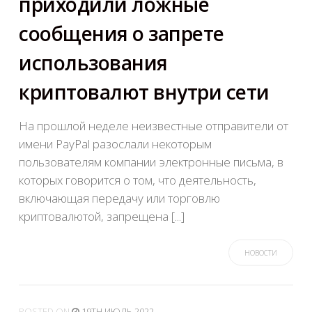
приходили ложные
сообщения о запрете
использования
криптовалют внутри сети
На прошлой неделе неизвестные отправители от
имени PayPal разослали некоторым
пользователям компании электронные письма, в
которых говорится о том, что деятельность,
включающая передачу или торговлю
криптовалютой, запрещена [...]
НОВОСТИ
POSTED
ON
19TH ИЮЛЬ 2022