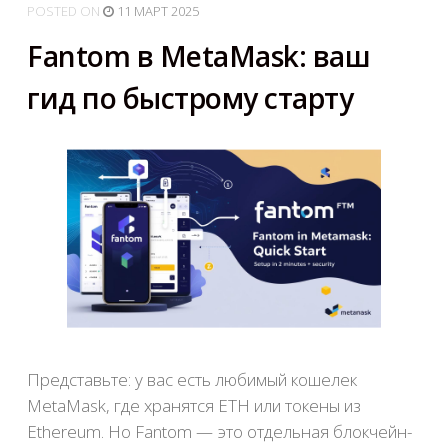
POSTED
ON
11 МАРТ 2025
Fantom в MetaMask: ваш
гид по быстрому старту
Представьте: у вас есть любимый кошелек
MetaMask, где хранятся ETH или токены из
Ethereum. Но Fantom — это отдельная блокчейн-