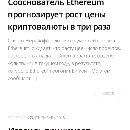
Сооснователь Ethereum
прогнозирует рост цены
криптовалюты в три раза
Стивен Нерайофф, один из создателей проекта
Ethereum, ожидает, что растущее число проектов,
построенных на данной криптовалюте, вызовет
«флиппинг» в текущем году, в результате
которого Ethereum обгонит Биткоин. Об этом
сообщает [...]
НОВОСТИ
POSTED
ON
9TH ЯНВАРЬ 2018