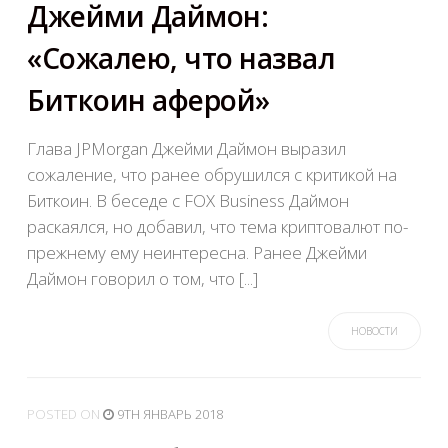
Джейми Даймон:
«Сожалею, что назвал
Биткоин аферой»
Глава JPMorgan Джейми Даймон выразил
сожаление, что ранее обрушился с критикой на
Биткоин. В беседе с FOX Business Даймон
раскаялся, но добавил, что тема криптовалют по-
прежнему ему неинтересна. Ранее Джейми
Даймон говорил о том, что [...]
НОВОСТИ
POSTED
ON
9TH ЯНВАРЬ 2018