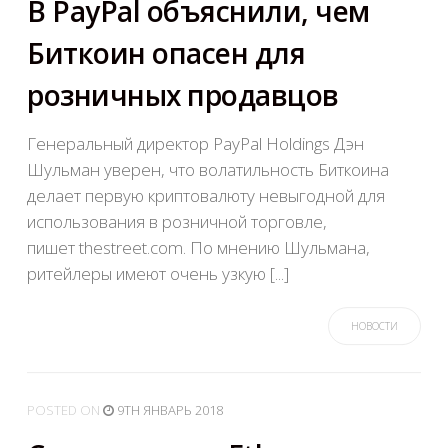
В PayPal объяснили, чем
Биткоин опасен для
розничных продавцов
Генеральный директор PayPal Holdings Дэн
Шульман уверен, что волатильность Биткоина
делает первую криптовалюту невыгодной для
использования в розничной торговле,
пишет thestreet.com. По мнению Шульмана,
ритейлеры имеют очень узкую [...]
НОВОСТИ
POSTED
ON
9TH ЯНВАРЬ 2018