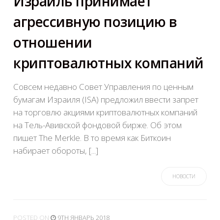
Израиль принимает
агрессивную позицию в
отношении
криптовалютных компаний
Совсем недавно Совет Управления по ценным
бумагам Израиля (ISA) предложил ввести запрет
на торговлю акциями криптовалютных компаний
на Тель-Авивской фондовой бирже. Об этом
пишет The Merkle. В то время как Биткоин
набирает обороты, [...]
НОВОСТИ
POSTED
ON
9TH ЯНВАРЬ 2018