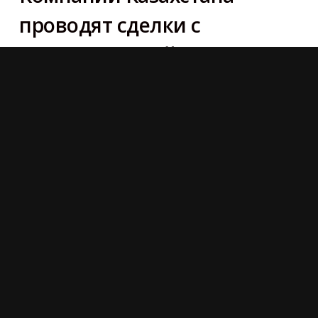
проводят сделки с
криптовалютой до ее
легализации
Председатель Казахстанской ассоциации
блокчейна и криптовалют Есет Бутин рассказал,
каким способом компании в Казахстане могут
обслужить клиента с криптовалютой, если она не
регулируется государством. Об этом
пишет Tengrinews.kz. [...]
НОВОСТИ
POSTED
ON
9TH ЯНВАРЬ 2018