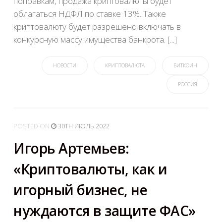
поправкам, продажа криптовалюты будет
облагаться НДФЛ по ставке 13%. Также
криптовалюту будет разрешено включать в
конкурсную массу имущества банкрота. [...]
НОВОСТИ
КРИПТОВАЛЮТА
БИТКОИН
РОССИЯ
POSTED
ON
30TH ИЮЛЬ 2022
Игорь Артемьев:
«Криптовалюты, как и
игорный бизнес, не
нуждаются в защите ФАС»