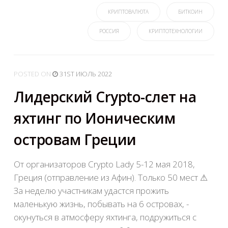
КРИПТОВАЛЮТА
БИТКОИН
РОССИЯ
КРИПТОТЕХНОЛОГИИ
POSTED
ON
31ST ИЮЛЬ 2022
Лидерский Crypto-слет на
яхтинг по Ионическим
островам Греции
От организаторов Crypto Lady 5-12 мая 2018,
Греция (отправление из Афин). Только 50 мест ⚠
За неделю участникам удастся прожить
маленькую жизнь, побывать на 6 островах, ­
окунуться в атмосферу яхтинга, подружиться с