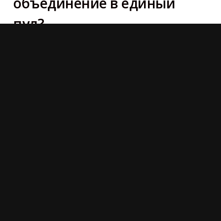
объединение в единый
пул?
Не исключено, что в России будет создан
национальный майнинговый пул. Такая идея
поступила от Российской ассоциации криптовалют
и блокчейна. Куратором проекта может выступить
предприниматель Никита Голдсмит. По мнению
[...]
РОССИЯ
НОВОСТИ
МАЙНИНГ
POSTED
ON
30TH ИЮЛЬ 2022
Гостиницы в Калининграде