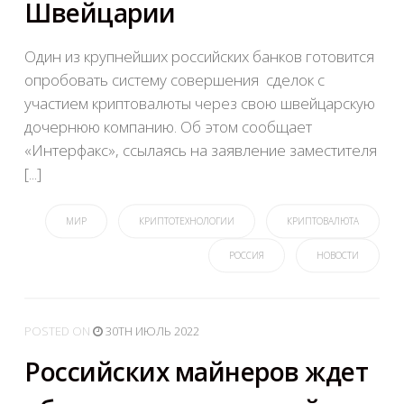
Швейцарии
Один из крупнейших российских банков готовится
опробовать систему совершения сделок с
участием криптовалюты через свою швейцарскую
дочернюю компанию. Об этом сообщает
«Интерфакс», ссылаясь на заявление заместителя
[...]
МИР
КРИПТОТЕХНОЛОГИИ
КРИПТОВАЛЮТА
РОССИЯ
НОВОСТИ
POSTED
ON
30TH ИЮЛЬ 2022
Российских майнеров ждет