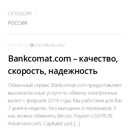
CATEGORY
/
РОССИЯ
POSTED
ON
31ST ИЮЛЬ 2022
Bankcomat.com – качество,
скорость, надежность
Обменный сервис Bankcomat.com предоставляет
высококлассные услуги по обмену электронных
валют с февраля 2016 года. Мы работаем для Вас
7 дней в неделю, без выходных и перерывов. У
нас можно обменять Bitcoin, Payeer USD/RUB,
Advansed cash, Capitalist usd, [...]