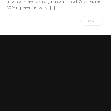
игровая индустрия оценивается в $109 млрд, где
97% игроков не могут [...]
НОВОСТИ
POSTED
ON
31ST ЯНВАРЬ 2018
Похищенный с Coincheck
NEM пытаются продать на
биржах
Хакеры, взломавшие Coincheck и похитившие
криптовалюты NEM более чем на $530 000 000,
начали предпринимать попытки продать
украденное. Этой информацией поделился с