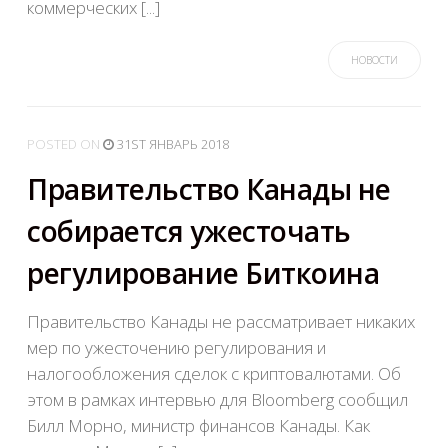
коммерческих [...]
НОВОСТИ
POSTED
ON
31ST ЯНВАРЬ 2018
Правительство Канады не
собирается ужесточать
регулирование Биткоина
Правительство Канады не рассматривает никаких
мер по ужесточению регулирования и
налогообложения сделок с криптовалютами. Об
этом в рамках интервью для Bloomberg сообщил
Билл Морно, министр финансов Канады. Как