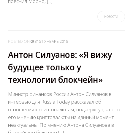
пояснил Морно, [...]
НОВОСТИ
POSTED
ON
31ST ЯНВАРЬ 2018
Антон Силуанов: «Я вижу
будущее только у
технологии блокчейн»
Министр финансов России Антон Силуанов в
интервью для Russia Today рассказал об
отношении к криптовалютам, подчеркнув, что по
его мнению криптовалюты на данный момент
неактуальны. По мнению Антона Силуанова в
ближайшем будущем [...]