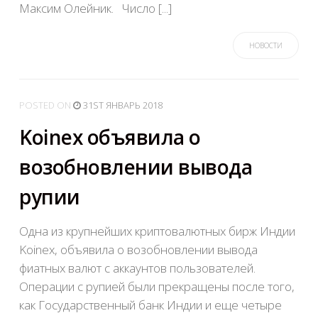
Максим Олейник. Число [...]
НОВОСТИ
POSTED
ON
31ST ЯНВАРЬ 2018
Koinex объявила о
возобновлении вывода
рупии
Одна из крупнейших криптовалютных бирж Индии
Koinex, объявила о возобновлении вывода
фиатных валют с аккаунтов пользователей.
Операции с рупией были прекращены после того,
как Государственный банк Индии и еще четыре