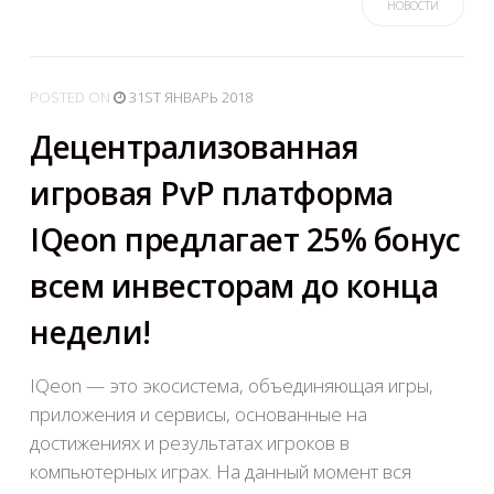
НОВОСТИ
POSTED
ON
31ST ЯНВАРЬ 2018
Децентрализованная
игровая PvP платформа
IQeon предлагает 25% бонус
всем инвесторам до конца
недели!
IQeon — это экосистема, объединяющая игры,
приложения и сервисы, основанные на
достижениях и результатах игроков в
компьютерных играх. На данный момент вся