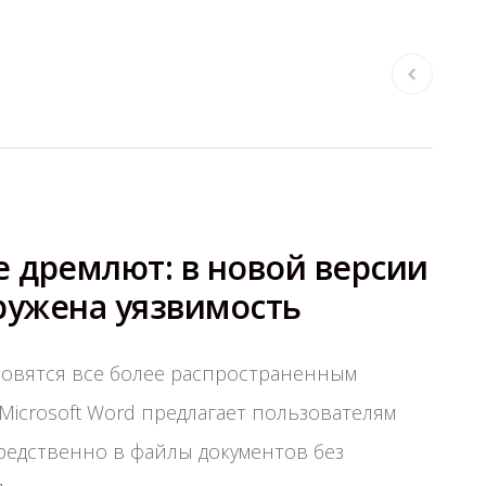
 дремлют: в новой версии
аружена уязвимость
овятся все более распространенным
icrosoft Word предлагает пользователям
редственно в файлы документов без