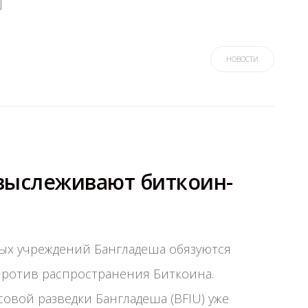
]
НОВОСТИ
выслеживают биткоин-
ых учреждений Бангладеша обязуются
против распространения Биткоина.
овой разведки Бангладеша (BFIU) уже