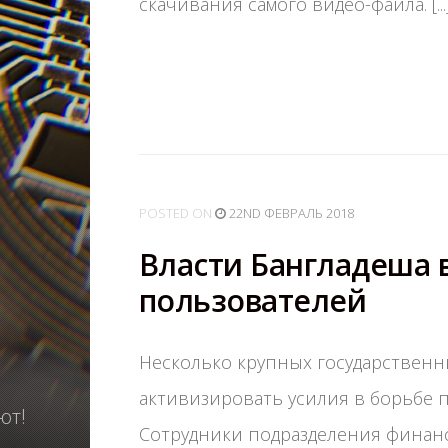
скачивания самого видео-файла. [...
POSTED
ON
22ND ФЕВРАЛЬ 2018
Власти Бангладеша 
пользователей
Несколько крупных государственн
активизировать усилия в борьбе 
ют!
Сотрудники подразделения финанс