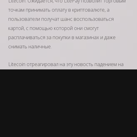
Litecoin. Ожидается, что LitePay позволит торговым
точкам принимать оплату в криптовалюте, а
пользователи получат шанс воспользоваться
картой, с помощью которой они смогут
расплачиваться за покупки в магазинах и даже
снимать наличные.
Litecoin отреагировал на эту новость падением на
2%, в то время как большинство крупных
криптовалют как раз демонстрирует умеренный
рост.
#биткоин #bitcoin #криптовалюта #btc #блокчейн
#blockchain #LitePay #Litecoin #эмитент