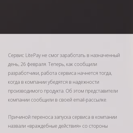
Сервис LitePay не смог заработать в назначенный
день, 26 февраля. Теперь, как сообщили
разработчики, работа сервиса начнется тогда,
когда в компании убедятся в надежности
производимого продукта. Об этом представители
компании сообщили в своей email-рассылке.
Причиной переноса запуска сервиса в компании
назвали «враждебные действия» со стороны