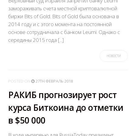
Верховный суд Израиля запретил банку Leumi
замораживать счета местной криптовалютной
биржи Bits of Gold. Bits of Gold была основана в
2014 году и с этого момента на постоянной
основе сотрудничала с банком Leumi. Однако с
середины 2015 года [...]
НОВОСТИ
POSTED
ON
27TH ФЕВРАЛЬ 2018
РАКИБ прогнозирует рост
курса Биткоина до отметки
в $50 000
В ходе интервью для RussiaToday президент