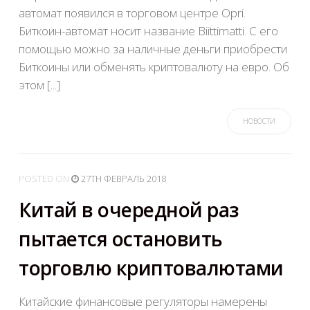
автомат появился в торговом центре Opri.
Биткоин-автомат носит название Biittimatti. С его
помощью можно за наличные деньги приобрести
Биткоины или обменять криптовалюту на евро. Об
этом [...]
НОВОСТИ
POSTED
ON
27TH ФЕВРАЛЬ 2018
Китай в очередной раз
пытается остановить
торговлю криптовалютами
Китайские финансовые регуляторы намерены