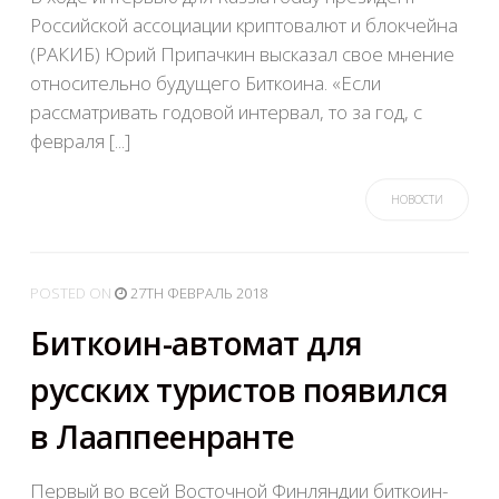
Российской ассоциации криптовалют и блокчейна
(РАКИБ) Юрий Припачкин высказал свое мнение
относительно будущего Биткоина. «Если
рассматривать годовой интервал, то за год, с
февраля [...]
НОВОСТИ
POSTED
ON
27TH ФЕВРАЛЬ 2018
Биткоин-автомат для
русских туристов появился
в Лааппеенранте
Первый во всей Восточной Финляндии биткоин-