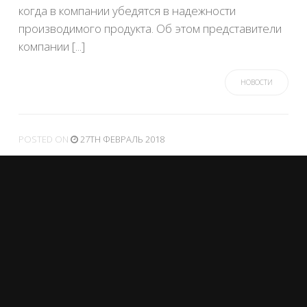
когда в компании убедятся в надежности
производимого продукта. Об этом представители
компании [...]
НОВОСТИ
POSTED
ON
27TH ФЕВРАЛЬ 2018
На «Сатоши Накамото»
подали иск в суд с
требованием вернуть более
одного миллиона
Биткоинов